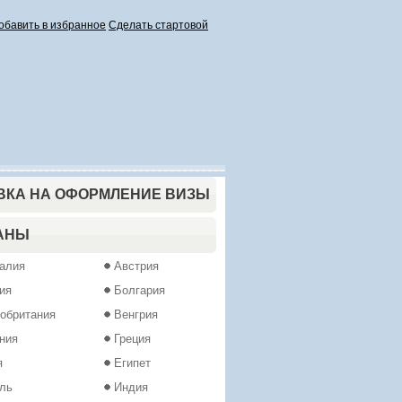
обавить в избранное
Сделать стартовой
ВКА НА ОФОРМЛЕНИЕ ВИЗЫ
АНЫ
алия
Австрия
ия
Болгария
обритания
Венгрия
ния
Греция
я
Египет
ль
Индия