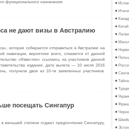
ого функционального назначения.
Исла
Итали
Канад
Китай
са не дают визы в Австралию
Латви
Маль
са», которая собирается отправиться в Австралию на
Норве
й навигации, вероятнее всего, откажется от данной
Поль
тельство «Известия» ссылаясь на участников данной
Росси
ставительства издания, дата вылета — 10 июля 2016
ень, получили двое из 10-ти заявленных участников.
Синга
Тайла
Турци
Украи
Фран
ьше посещать Сингапур
Черно
Швей
 в меньшей степени отдают предпочтение Сингапуру,
Эстон