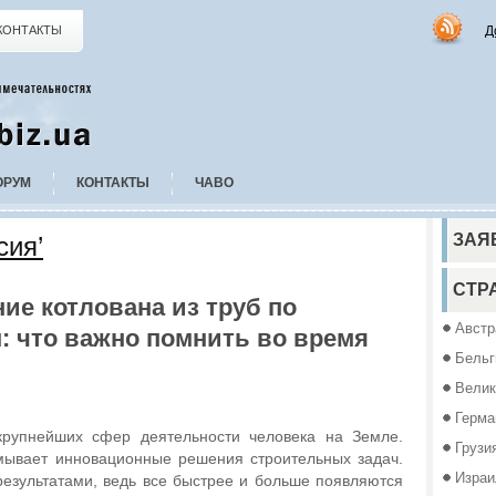
Д
КОНТАКТЫ
ОРУМ
КОНТАКТЫ
ЧАВО
ЗАЯ
сия’
СТР
ие котлована из труб по
Австр
 что важно помнить во время
Бельг
Велик
Герма
крупнейших сфер деятельности человека на Земле.
Грузи
мывает инновационные решения строительных задач.
Израи
езультатами, ведь все быстрее и больше появляются