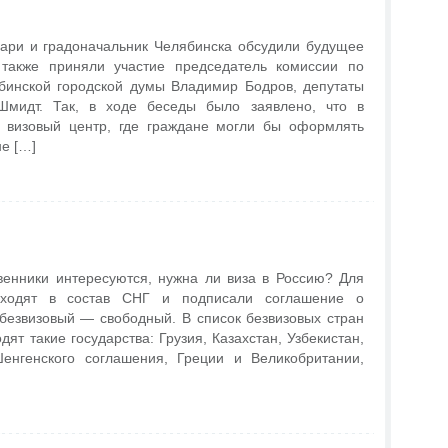
ари и градоначальник Челябинска обсудили будущее
 также приняли участие председатель комиссии по
инской городской думы Владимир Бодров, депутаты
Шмидт. Так, в ходе беседы было заявлено, что в
 визовый центр, где граждане могли бы оформлять
не […]
венники интересуются, нужна ли виза в Россию? Для
 входят в состав СНГ и подписали соглашение о
безвизовый — свободный. В список безвизовых стран
ят такие государства: Грузия, Казахстан, Узбекистан,
енгенского соглашения, Греции и Великобритании,