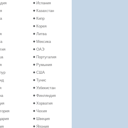
ндия
Испания
я
Казахстан
а
Кипр
Корея
я
Литва
та
Мексика
гия
ОАЭ
ша
Португалия
я
Румыния
пур
США
нд
Тунис
я
Узбекистан
на
Финляндия
ция
Хорватия
гория
Чехия
цария
Швеция
ия
Япония