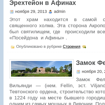
Эрехтейон в Афинах
ноября 29, 2013
admin
Этот храм находится в самой с
священного холма. Эта сторона Акроп
был святилищем, где происходили все
«Посейдона и Афины» .
Опубликовано в рубрике
Строения
Замок Ф
ноября 20,
Замок Фе
Вильянди — (нем. Fellin, эст. Vilja
Тевтонского ордена, строительство кот
в 1224 году на месте бывшего городи
одним из самых мощных в Ливонии. По