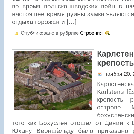
во время польско-шведских войн в на
настоящее время руины замка являютс
отдыха горожан и […]
Опубликовано в рубрике
Строения
Карлстен
крепость
ноября 20,
Карлстенска
Karlstens fä
крепость, 
острове 
бохусленск
того как Бохуслен отошёл от Дании к
Юхану Верншёльду было приказано р