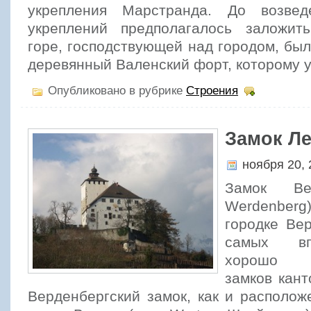
укрепления Марстранда. До возвед
укреплений предполагалось заложит
горе, господствующей над городом, бы
деревянный Валенский форт, которому у
Опубликовано в рубрике
Строения
Замок Л
ноября 20,
Замок Ве
Werdenbe
городке Ве
самых вп
хорошо с
замков кант
Верденбергский замок, как и располо