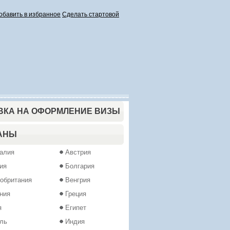
обавить в избранное
Сделать стартовой
ВКА НА ОФОРМЛЕНИЕ ВИЗЫ
АНЫ
алия
Австрия
ия
Болгария
обритания
Венгрия
ния
Греция
я
Египет
ль
Индия