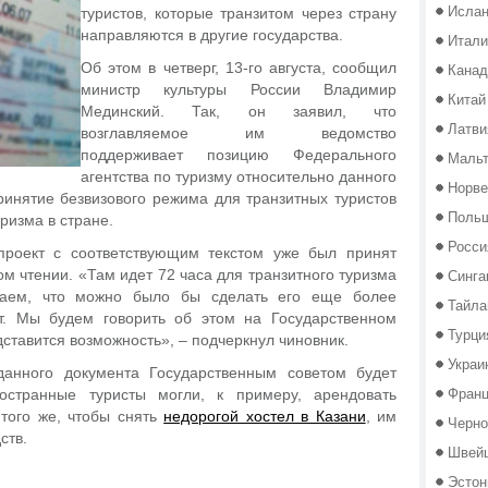
Исла
туристов, которые транзитом через страну
направляются в другие государства.
Итали
Об этом в четверг, 13-го августа, сообщил
Канад
министр культуры России Владимир
Китай
Мединский. Так, он заявил, что
Латви
возглавляемое им ведомство
поддерживает позицию Федерального
Маль
агентства по туризму относительно данного
Норве
ринятие безвизового режима для транзитных туристов
Поль
ризма в стране.
Росси
проект с соответствующим текстом уже был принят
Синга
м чтении. «Там идет 72 часа для транзитного туризма
аем, что можно было бы сделать его еще более
Тайла
т. Мы будем говорить об этом на Государственном
Турци
дставится возможность», – подчеркнул чиновник.
Украи
данного документа Государственным советом будет
Фран
ностранные туристы могли, к примеру, арендовать
 того же, чтобы снять
недорогой хостел в Казани
, им
Черно
ств.
Швей
Эстон