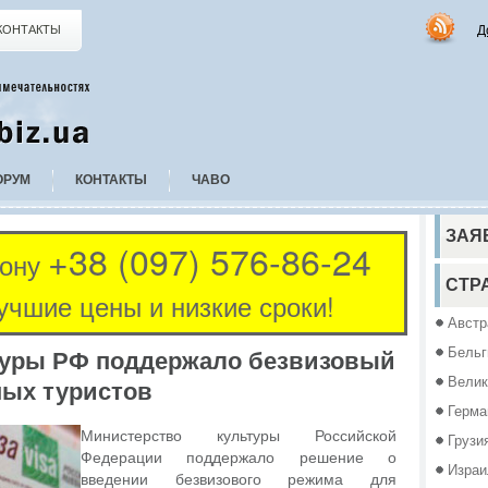
Д
КОНТАКТЫ
ОРУМ
КОНТАКТЫ
ЧАВО
ЗАЯ
+38 (097) 576-86-24
фону
СТР
учшие цены и низкие сроки!
Австр
Бельг
туры РФ поддержало безвизовый
Велик
ных туристов
Герма
Министерство культуры Российской
Грузи
Федерации поддержало решение о
Израи
введении безвизового режима для