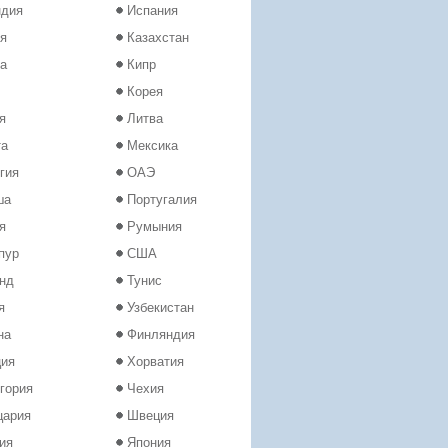
ндия
Испания
я
Казахстан
а
Кипр
Корея
я
Литва
та
Мексика
гия
ОАЭ
ша
Португалия
я
Румыния
пур
США
нд
Тунис
я
Узбекистан
на
Финляндия
ция
Хорватия
гория
Чехия
цария
Швеция
ия
Япония