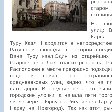
рыноч
старом
столицы
На пло
улиц: 
Карья,
Туру Каэл. Находится в непосредстве
Ратушной площади, с которой соеди
Вана Туру каэл.
Один из старейших 
Старше него был только рынок на Р
Расположен в месте прекрасно подходя
ведь и сейчас по сохранивше
средневековых улиц видно, что на п
пять дорог. В средние века это были
городские улочки, а начала пяти торг
числе через Пярну на Ригу, через Тарту
Нарву на Новгород). Так как этот ры