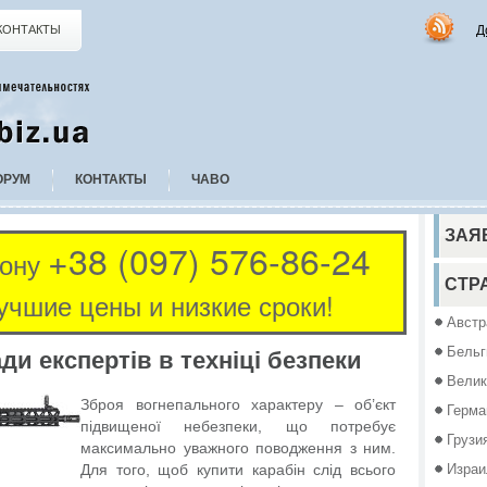
Д
КОНТАКТЫ
ОРУМ
КОНТАКТЫ
ЧАВО
ЗАЯ
+38 (097) 576-86-24
фону
СТР
учшие цены и низкие сроки!
Австр
Бельг
ди експертів в техніці безпеки
Велик
Зброя вогнепального характеру – об’єкт
Герма
підвищеної небезпеки, що потребує
Грузи
максимально уважного поводження з ним.
Израи
Для того, щоб купити карабін слід всього