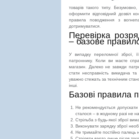
товарів такого типу. Безумовно,
оформити відповідний дозвіл ко
правила поводження з вогнеп
дотримуватися.
Перевірка розря
– базове правил
У випадку переломної зброї, її
патроннику. Коли ви маєте спр
магазин. Далеко не завжди пат
стати несправність викидача та
уважно стежать за технічним стан
інші.
Базові правила 
Не рекомендується допускати 
сталося – в жодному разі не на
Стрільба з будь-якої зброї вим
Виконувати зарядку зброї необ
Не тримайте постійно палець н
Стріляти варто лише після тог