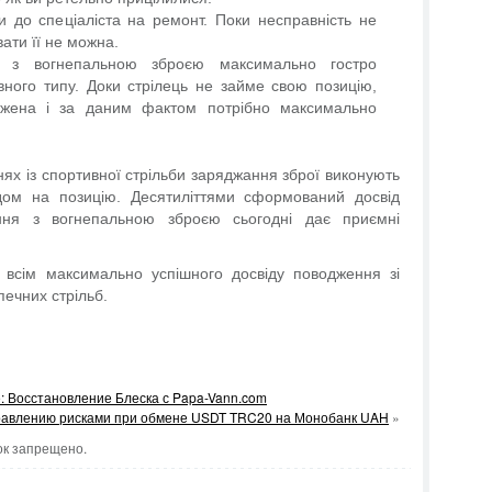
 до спеціаліста на ремонт. Поки несправність не
ати її не можна.
я з вогнепальною зброєю максимально гостро
ного типу. Доки стрілець не займе свою позицію,
джена і за даним фактом потрібно максимально
ях із спортивної стрільби заряджання зброї виконують
ом на позицію. Десятиліттями сформований досвід
ння з вогнепальною зброєю сьогодні дає приємні
 всім максимально успішного досвіду поводження зі
ечних стрільб.
: Восстановление Блеска с Papa-Vann.com
равлению рисками при обмене USDT TRC20 на Монобанк UAH
»
к запрещено.