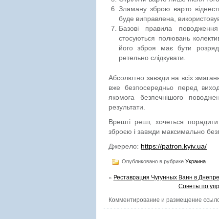
Зламану зброю варто віднести
буде виправлена, використовув
Базові правила поводженн
стосуються полювань колектив
його зброя має бути розря
ретельно слідкувати.
Абсолютно завжди на всіх змаганн
вже безпосередньо перед виход
якомога безпечнішого поводже
результати.
Врешті решт, хочеться порадити
зброєю і завжди максимально безп
Джерело:
https://patron.kyiv.ua/
Опубликовано в рубрике
Украина
«
Реставрация Чугунных Ванн в Днепре
Советы по уп
Комментирование и размещение ссыло