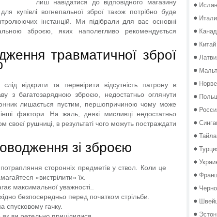
лиш навідатися до відповідного магазину
Исла
 для купівлі вогнепальної зброї також потрібно буде
Итали
нтролюючих інстанцій. Ми підібрали для вас основні
Канад
альною зброєю, яких наполегливо рекомендується
Китай
дження травматичної зброї
Латви
о
Маль
Норве
 слід відкрити та перевірити відсутність патрону в
аву з багатозарядною зброєю, недостатньо оглянути
Поль
ронник лишається пустим, першопричиною чому може
Росси
 інші фактори. На жаль, деякі мисливці недостатньо
Синга
ом своєї рушниці, в результаті чого можуть постраждати
Тайла
поводження зі зброєю
Турци
Украи
потрапляння сторонніх предметів у ствол. Коли це
Фран
магайтеся «вистрілити» їх.
агає максимальної уважності..
Черно
хідно безпосередньо перед початком стрільби.
Швей
а спусковому гачку.
Эстон
о як ви ретельно прицілилися.