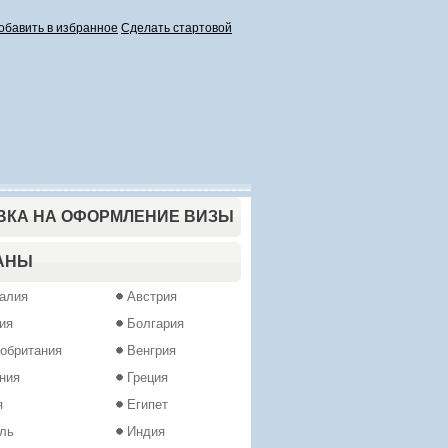
обавить в избранное
Сделать стартовой
ВКА НА ОФОРМЛЕНИЕ ВИЗЫ
АНЫ
алия
Австрия
ия
Болгария
обритания
Венгрия
ния
Греция
я
Египет
ль
Индия