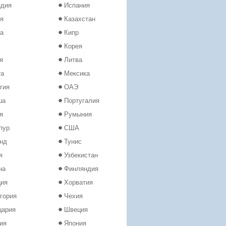
ндия
Испания
я
Казахстан
а
Кипр
Корея
я
Литва
та
Мексика
гия
ОАЭ
ша
Португалия
я
Румыния
пур
США
нд
Тунис
я
Узбекистан
на
Финляндия
ция
Хорватия
гория
Чехия
цария
Швеция
ия
Япония